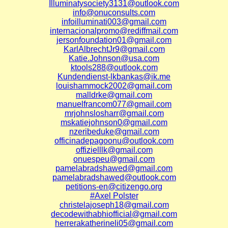
Illuminatysociety3131@outlook.com
info@onuconsults.com
infoilluminati003@gmail.com
internacionalpromo@rediffmail.com
jersonfoundation01@gmail.com
KarlAlbrechtJr9@gmail.com
Katie.Johnson@usa.com
ktools288@outlook.com
Kundendienst-lkbankas@ik.me
louishammock2002@gmail.com
malldrke@gmail.com
manuelfrancom077@gmail.com
mrjohnslosharr@gmail.com
mskatiejohnson0@gmail.com
nzeribeduke@gmail.com
officinadepagoonu@outlook.com
offizielllk@gmail.com
onuespeu@gmail.com
pamelabradshawed@gmail.com
pamelabradshawed@outlook.com
petitions-en@citizengo.org
#Axel Polster
christelajoseph18@gmail.com
decodewithabhiofficial@gmail.com
herrerakatherineli05@gmail.com