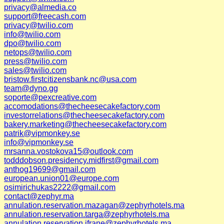
privacy@almedia.co
support@freecash.com
privacy@twilio.com
info@twilio.com
dpo@twilio.com
netops@twilio.com
press@twilio.com
sales@twilio.com
bristow.firstcitizensbank.nc@usa.com
team@dyno.gg
soporte@pexcreative.com
accomodations@thecheesecakefactory.com
investorrelations@thecheesecakefactory.com
bakery.marketing@thecheesecakefactory.com
patrik@vipmonkey.se
info@vipmonkey.se
mrsanna.vostokova15@outlook.com
todddobson.presidency.midfirst@gmail.com
anthog19699@gmail.com
european.union01@europe.com
osimirichukas2222@gmail.com
contact@zephyr.ma
annulation.reservation.mazagan@zephyrhotels.ma
annulation.reservation.targa@zephyrhotels.ma
annulation.reservation.ifrane@zephyrhotels.ma