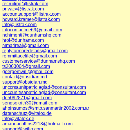
recruiting@listrak.com
privacy@listrak.com
accountsupport@listrak.com
howard.kramer@listrak.com
info@listrak.com
infocontactme69@gmail.com
nchimenti@dunhamshq.com
hrol@dunhams.com
mma4real@gmail.com
replyformoredetails@gmail.com
remmittacefile@gmail.com
customerservice@dunhamshq.com
ts2003004@gmail.com
goergemwill@gmail.com
contact@obsidian.md
support@obsidian.md
unccrsaunitpatriciaglad@consultant.com
unccunitrsapatriciaglad@consultant.com
de5092871@gmail.com
sengsokrith30@gmail.com
ahpinsumos@smtp.sanmartin2002.com.ar
datenschutz@vitalox.de
info@vitalox.de
amandacollins2218@hotmail.com
support@twilio.com