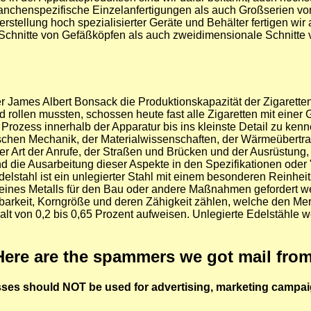
anchenspezifische Einzelanfertigungen als auch Großserien vo
stellung hoch spezialisierter Geräte und Behälter fertigen w
Schnitte von Gefäßköpfen als auch zweidimensionale Schnitte 
der James Albert Bonsack die Produktionskapazität der Zigarett
d rollen mussten, schossen heute fast alle Zigaretten mit einer
Prozess innerhalb der Apparatur bis ins kleinste Detail zu ken
hnischen Mechanik, der Materialwissenschaften, der Wärmeüber
, der Art der Anrufe, der Straßen und Brücken und der Ausrüstun
ie Ausarbeitung dieser Aspekte in den Spezifikationen oder "S
Edelstahl ist ein unlegierter Stahl mit einem besonderen Reinheits
ines Metalls für den Bau oder andere Maßnahmen gefordert wer
barkeit, Korngröße und deren Zähigkeit zählen, welche den Mer
lt von 0,2 bis 0,65 Prozent aufweisen. Unlegierte Edelstähle w
Here are the spammers we got mail from
ses should NOT be used for advertising, marketing campa