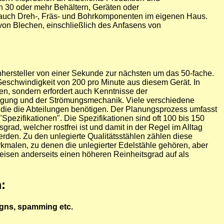
n 30 oder mehr Behältern, Geräten oder
ir auch Dreh-, Fräs- und Bohrkomponenten im eigenen Haus.
von Blechen, einschließlich des Anfasens von
enhersteller von einer Sekunde zur nächsten um das 50-fache.
 Geschwindigkeit von 200 pro Minute aus diesem Gerät. In
nen, sondern erfordert auch Kenntnisse der
tragung und der Strömungsmechanik. Viele verschiedene
g, die die Abteilungen benötigen. Der Planungsprozess umfasst
pezifikationen". Die Spezifikationen sind oft 100 bis 150
grad, welcher rostfrei ist und damit in der Regel im Alltag
den. Zu den unlegierte Qualitätsstählen zählen diese
kmalen, zu denen die unlegierter Edelstähle gehören, aber
eisen anderseits einen höheren Reinheitsgrad auf als
:
igns, spamming etc.