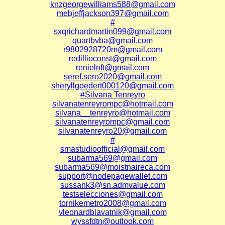
knzgeorgewilliams588@gmail.com
mebjeffjackson397@gmail.com
#
sxqrichardmartin099@gmail.com
quartbvba@gmail.com
r9802928720m@gmail.com
redillioconst@gmail.com
renielnft@gmail.com
seref.sero2020@gmail.com
sheryllgoedert000120@gmail.com
#Silvana Tenreyro
silvanatenreyrompc@hotmail.com
silvana__tenreyro@hotmail.com
silvanatenreyrompc@gmail.com
silvanatenreyro20@gmail.com
#
smastudioofficial@gmail.com
subarma569@gmail.com
subarma569@moistnaireca.com
support@nodepagewallet.com
sussank3@sn.admvalue.com
testselecciones@gmail.com
tornikemetro2008@gmail.com
vleonardblavatnik@gmail.com
wyssfdtn@outlook.com