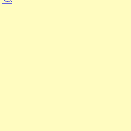
">-->