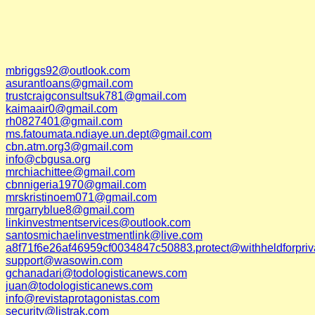
mbriggs92@outlook.com
asurantloans@gmail.com
trustcraigconsultsuk781@gmail.com
kaimaair0@gmail.com
rh0827401@gmail.com
ms.fatoumata.ndiaye.un.dept@gmail.com
cbn.atm.org3@gmail.com
info@cbgusa.org
mrchiachittee@gmail.com
cbnnigeria1970@gmail.com
mrskristinoem071@gmail.com
mrgarryblue8@gmail.com
linkinvestmentservices@outlook.com
santosmichaelinvestmentlink@live.com
a8f71f6e26af46959cf0034847c50883.protect@withheldforpri
support@wasowin.com
gchanadari@todologisticanews.com
juan@todologisticanews.com
info@revistaprotagonistas.com
security@listrak.com