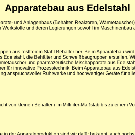
Apparatebau aus Edelstahl
pparate- und Anlagenbaus (Behälter, Reaktoren, Wärmetauscher) 
len Werkstoffe und deren Legierungen sowohl im Maschinenbau
pen aus rostfreiem Stahl Behälter her. Beim Apparatebau wird a
aus Edelstahl, die Behälter und Schweißbaugruppen erstellen. Wi
ärmetauscher und pharmazeutische Mischapparate aus Edelstahl
ner für innovative Prozesstechnik. Beim Apparatebau aus Edelst
 anspruchsvoller Rührwerke und hochwertiger Geräte für all
cht von kleinen Behältern im Milliliter-Maßstab bis zu einem 
e in der Apparateproduktion sind wir dafür bekannt, auch höch