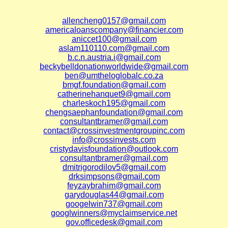
allencheng0157@gmail.com
americaloanscompany@financier.com
aniccet100@gmail.com
aslam110110.com@gmail.com
b.c.n.austria.i@gmail.com
beckybelldonationworldwide@gmail.com
ben@umtheloglobalc.co.za
bmgf.foundation@gmail.com
catherinehanquet9@gmail.com
charleskoch195@gmail.com
chengsaephanfoundation@gmail.com
consultantbramer@gmail.com
contact@crossinvestmentgroupinc.com
info@crossinvests.com
cristydavisfoundation@outlook.com
consultantbramer@gmail.com
dmitrigorodilov5@gmail.com
drksimpsons@gmail.com
feyzaybrahim@gmail.com
garydouglas44@gmail.com
googelwin737@gmail.com
googlwinners@myclaimservice.net
gov.officedesk@gmail.com