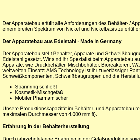
Der Apparatebau erfüllt alle Anforderungen des Behälter- / A
einem breiten Spektrum von Nickel und Nickelbasis zu erfül
Der Apparatebau aus Edelstahl - Made in Germany
Der Apparatebau stellt Behälter, Apparate und Schweißbaugrup
Edelstahl gesetzt. Wir sind Ihr Spezialist beim Apparatebau 
Apparate, wie Druckbehälter, Mischbehälter, Bioreaktoren, W
weltweiten Einsatz: AMS Technology ist Ihr zuverlässiger Part
Schweißkomponenten, Schweißbaugruppen und die Herstellung
Spannring schließt
Kosmetik-Mischgefäß
Mobiler Pharmamischer
Unsere Produktionskapazität im Behälter- und Apparatebau rei
maximalen Durchmesser von 4.000 mm ft).
Erfahrung in der Behälterherstellung
Durch jahrzehntelange Erfahrung in der Gefäßproduktion sowi